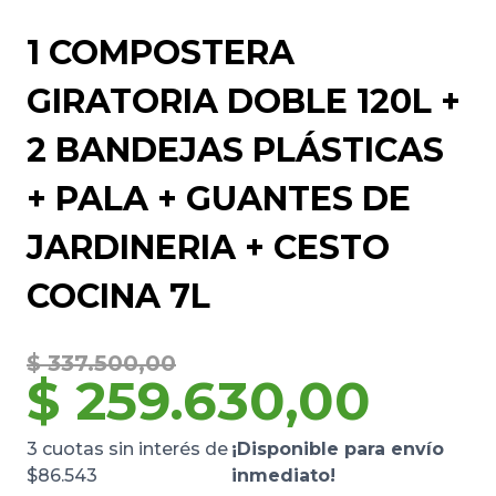
1 COMPOSTERA
GIRATORIA DOBLE 120L +
2 BANDEJAS PLÁSTICAS
+ PALA + GUANTES DE
JARDINERIA + CESTO
COCINA 7L
Original
Current
$
337.500,00
$
259.630,00
price
price
was:
is:
$ 337.500,00.
$ 259.630,00.
3 cuotas sin interés de
¡Disponible para envío
$86.543
inmediato!